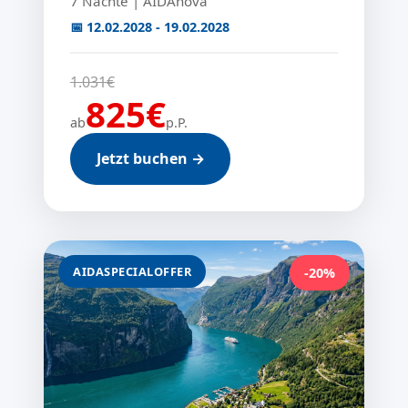
7 Nächte | AIDAnova
📅 12.02.2028 - 19.02.2028
1.031€
825€
ab
p.P.
Jetzt buchen →
AIDASPECIALOFFER
-20%