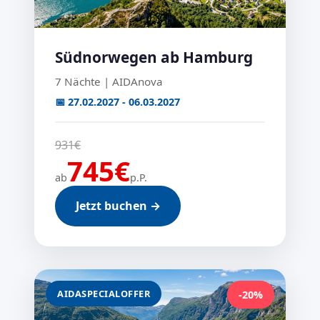
Südnorwegen ab Hamburg
7 Nächte | AIDAnova
📅 27.02.2027 - 06.03.2027
931€
745€
ab
p.P.
Jetzt buchen →
AIDASPECIALOFFER
-20%