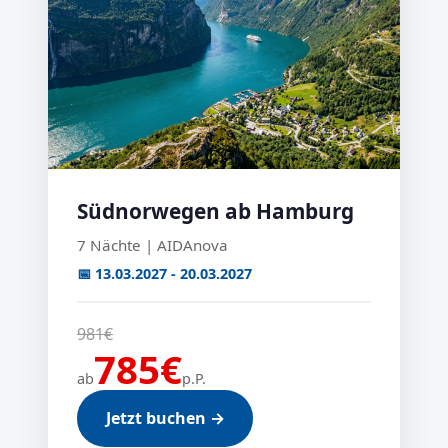
Südnorwegen ab Hamburg
7 Nächte | AIDAnova
📅 13.03.2027 - 20.03.2027
981€
785€
ab
p.P.
Jetzt buchen →