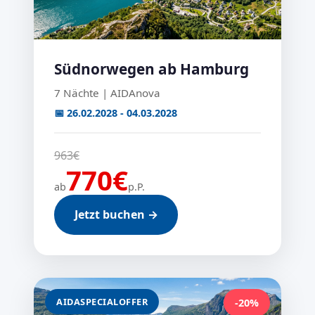
Südnorwegen ab Hamburg
7 Nächte | AIDAnova
📅 26.02.2028 - 04.03.2028
963€
770€
ab
p.P.
Jetzt buchen →
AIDASPECIALOFFER
-20%