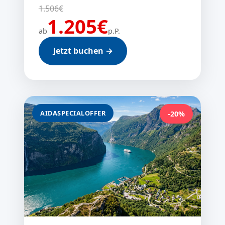
1.506€
1.205€
ab
p.P.
Jetzt buchen →
AIDASPECIALOFFER
-20%