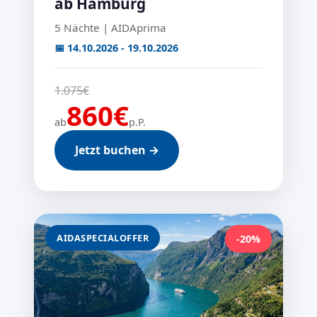
ab Hamburg
5 Nächte | AIDAprima
📅 14.10.2026 - 19.10.2026
1.075€
860€
ab
p.P.
Jetzt buchen →
AIDASPECIALOFFER
-20%