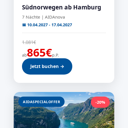
Südnorwegen ab Hamburg
7 Nächte | AIDAnova
📅 10.04.2027 - 17.04.2027
1.081€
865€
ab
p.P.
Jetzt buchen →
AIDASPECIALOFFER
-20%