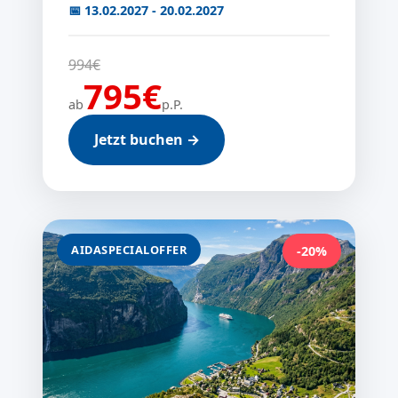
📅 13.02.2027 - 20.02.2027
994€
795€
ab
p.P.
Jetzt buchen →
AIDASPECIALOFFER
-20%