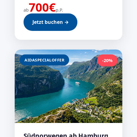
700€
ab
p.P.
Jetzt buchen →
AIDASPECIALOFFER
-20%
Südnorwegen ab Hamburg