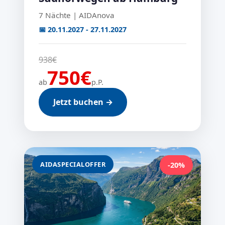
7 Nächte | AIDAnova
📅 20.11.2027 - 27.11.2027
938€
750€
ab
p.P.
Jetzt buchen →
AIDASPECIALOFFER
-20%