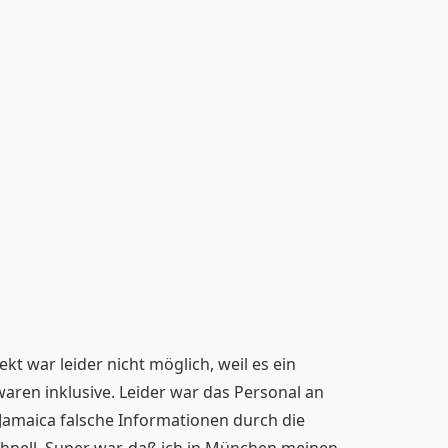
kt war leider nicht möglich, weil es ein
aren inklusive. Leider war das Personal an
 Jamaica falsche Informationen durch die
chnell. Super war, daß ich in München meinen