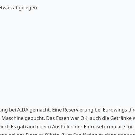
, etwas abgelegen
rung bei AIDA gemacht. Eine Reservierung bei Eurowings dire
ze Maschine gebucht. Das Essen war OK, auch die Getränke w
ert. Es gab auch beim Ausfüllen der Einreiseformulare für
s bei der Einreise führte. Zum Schiff ging es dann ganz s